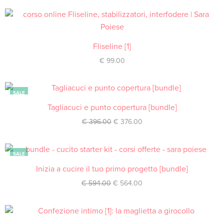
Fliseline [1]
ACQUISTA
€
99.00
SALE
Tagliacuci e punto copertura [bundle]
ACQUISTA
€
396.00
€
376.00
SALE
Inizia a cucire il tuo primo progetto [bundle]
ACQUISTA
€
594.00
€
564.00