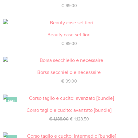
€
99.00
Beauty case set fiori
ACQUISTA
€
99.00
Borsa secchiello e necessaire
ACQUISTA
€
99.00
SALE
Corso taglio e cucito: avanzato [bundle]
ACQUISTA
€
1,188.00
€
1,128.50