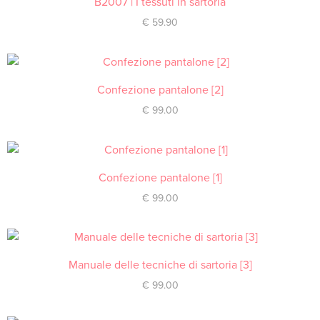
B2007 | I tessuti in sartoria
€
59.90
Confezione pantalone [2]
ACQUISTA
€
99.00
Confezione pantalone [1]
ACQUISTA
€
99.00
Manuale delle tecniche di sartoria [3]
ACQUISTA
€
99.00