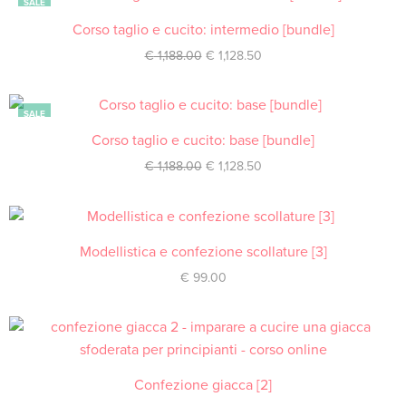
SALE
Corso taglio e cucito: intermedio [bundle]
ACQUISTA
€
1,188.00
€
1,128.50
SALE
Corso taglio e cucito: base [bundle]
ACQUISTA
€
1,188.00
€
1,128.50
Modellistica e confezione scollature [3]
ACQUISTA
€
99.00
Confezione giacca [2]
ACQUISTA