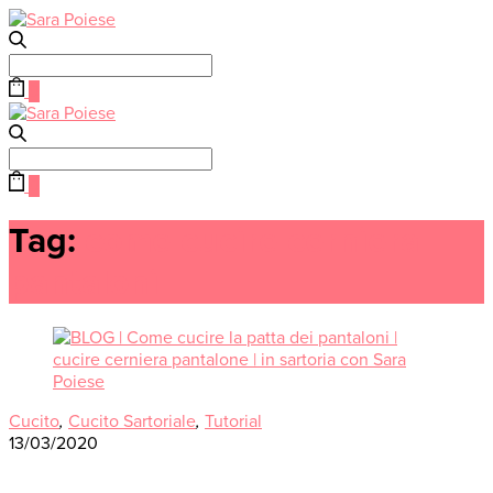
Search
for:
0
Search
for:
0
Tag:
come cucire cerniera
pantaloni
Cucito
,
Cucito Sartoriale
,
Tutorial
13/03/2020