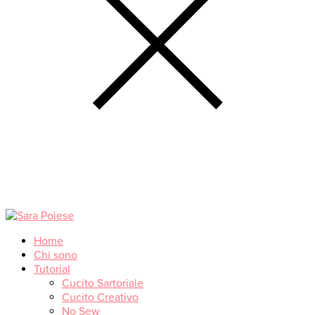
Home
Chi sono
Tutorial
Cucito Sartoriale
Cucito Creativo
No Sew