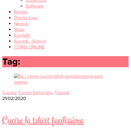
Copertura
Software
Riviste
Dirette Live
Negozi
Shop
Contatti
Accedi - Sign In
CORSI ONLINE
Tag:
coverlock 30 pfaff
Cucito
,
Cucito Sartoriale
,
Tutorial
21/02/2020
Cucire la tshirt facilissima