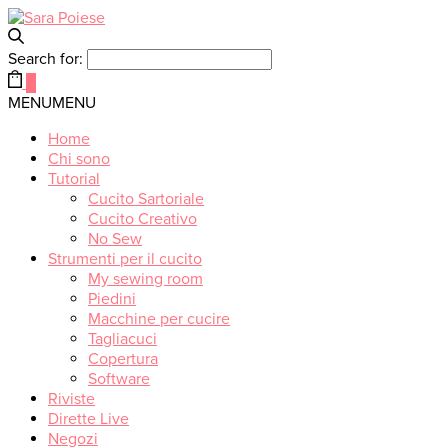
Search for:
0
MENU
MENU
Home
Chi sono
Tutorial
Cucito Sartoriale
Cucito Creativo
No Sew
Strumenti per il cucito
My sewing room
Piedini
Macchine per cucire
Tagliacuci
Copertura
Software
Riviste
Dirette Live
Negozi