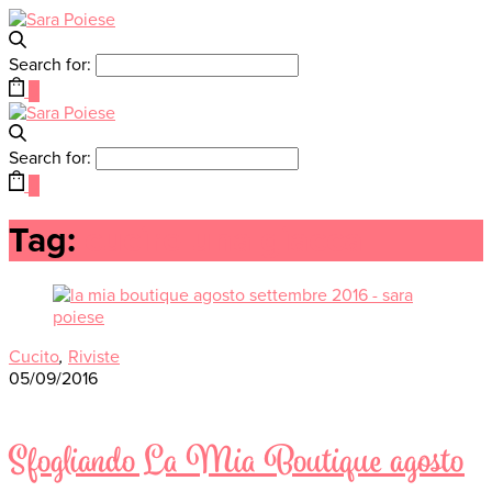
Search for:
0
Search for:
0
Tag:
cucire una giacca
Cucito
,
Riviste
05/09/2016
Sfogliando La Mia Boutique agosto