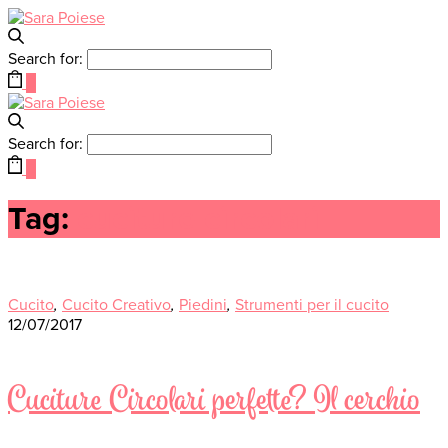
Search for:
0
Search for:
0
Tag:
cuciture circolari
Cucito
,
Cucito Creativo
,
Piedini
,
Strumenti per il cucito
12/07/2017
Cuciture Circolari perfette? Il cerchio