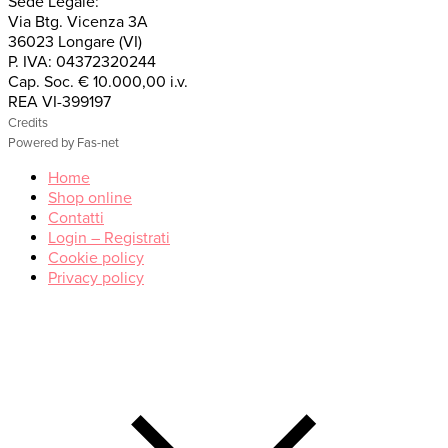
Sede Legale:
Via Btg. Vicenza 3A
36023 Longare (VI)
P. IVA: 04372320244
Cap. Soc. € 10.000,00 i.v.
REA VI-399197
Credits
Powered by Fas-net
Home
Shop online
Contatti
Login – Registrati
Cookie policy
Privacy policy