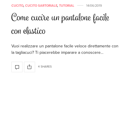
CUCITO
,
CUCITO SARTORIALE
,
TUTORIAL
14/06/2019
Come cucire un pantalone facile
con elastico
Vuoi realizzare un pantalone facile veloce direttamente con
la tagliacuci? Ti piacerebbe imparare a conoscere…
4 SHARES