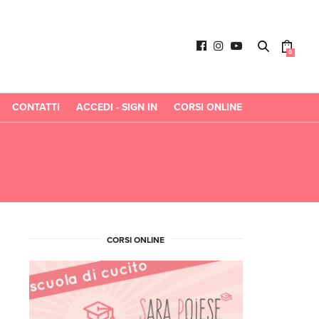
0
CONTATTI
ACCEDI - SIGN IN
CORSI ONLINE
L
CORSI ONLINE