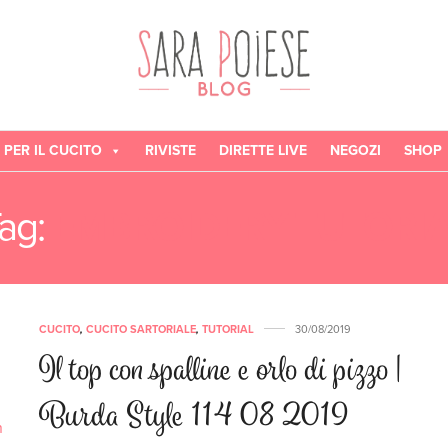
 PER IL CUCITO
RIVISTE
DIRETTE LIVE
NEGOZI
SHOP
ag:
EMBROIDERY TUTORIA
CUCITO
,
CUCITO SARTORIALE
,
TUTORIAL
30/08/2019
Il top con spalline e orlo di pizzo |
Burda Style 114 08 2019