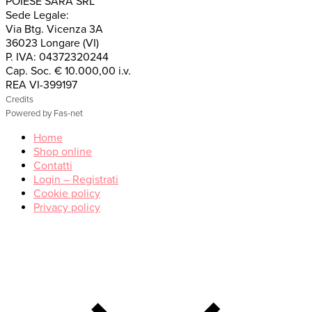
POIESE SARA SRL
Sede Legale:
Via Btg. Vicenza 3A
36023 Longare (VI)
P. IVA: 04372320244
Cap. Soc. € 10.000,00 i.v.
REA VI-399197
Credits
Powered by Fas-net
Home
Shop online
Contatti
Login – Registrati
Cookie policy
Privacy policy