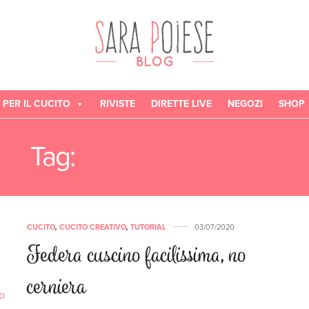
 PER IL CUCITO
RIVISTE
DIRETTE LIVE
NEGOZI
SHOP
Tag:
ORLO PERFETTO
CUCITO
,
CUCITO CREATIVO
,
TUTORIAL
03/07/2020
Federa cuscino facilissima, no
cerniera