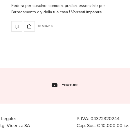
Federa per cuscino: comoda, pratica, essenziale per
l’arredamento diy della tua casa ! Vorresti imparare…
113 SHARES
YOUTUBE
 Legale:
P. IVA: 04372320244
Btg. Vicenza 3A
Cap. Soc. € 10.000,00 i.v.