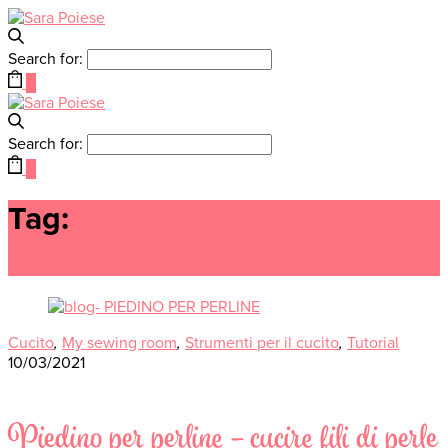
Search for:
0
Search for:
0
Tag:
piedino per perline 4
mm
Cucito
,
My sewing room
,
Strumenti per il cucito
,
Tutorial
10/03/2021
Piedino per perline – cucire fili di perle