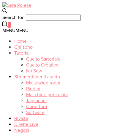
Search for:
0
MENU
MENU
Home
Chi sono
Tutorial
Cucito Sartoriale
Cucito Creativo
No Sew
Strumenti per il cucito
My sewing room
Piedini
Macchine per cucire
Tagliacuci
Copertura
Software
Riviste
Dirette Live
Negozi