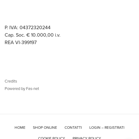
P. IVA: 04372320244
Cap. Soc. € 10.000,00 i.v.
REA VI-399197
Credits
Powered by Fas-net
HOME
SHOP ONLINE
CONTATTI
LOGIN – REGISTRATI
COOKIE POLICY
PRIVACY POLICY