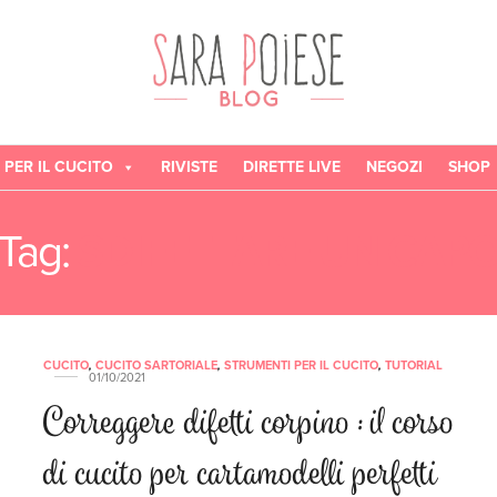
 PER IL CUCITO
RIVISTE
DIRETTE LIVE
NEGOZI
SHOP
Tag:
SDIFETTARE UN CAP
CUCITO
,
CUCITO SARTORIALE
,
STRUMENTI PER IL CUCITO
,
TUTORIAL
01/10/2021
Correggere difetti corpino : il corso
di cucito per cartamodelli perfetti