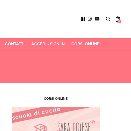
0
CONTATTI
ACCEDI - SIGN IN
CORSI ONLINE
O
CORSI ONLINE