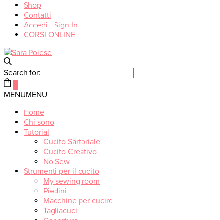
Shop
Contatti
Accedi - Sign In
CORSI ONLINE
Search for:
0
MENU
MENU
Home
Chi sono
Tutorial
Cucito Sartoriale
Cucito Creativo
No Sew
Strumenti per il cucito
My sewing room
Piedini
Macchine per cucire
Tagliacuci