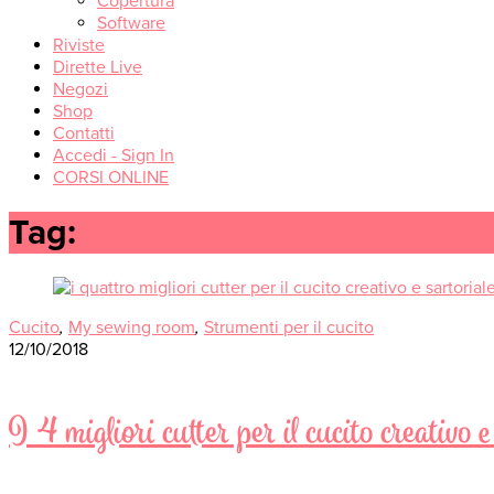
Copertura
Software
Riviste
Dirette Live
Negozi
Shop
Contatti
Accedi - Sign In
CORSI ONLINE
Tag:
taglierina
Cucito
,
My sewing room
,
Strumenti per il cucito
12/10/2018
I 4 migliori cutter per il cucito creativo e