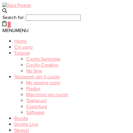
Search for:
0
MENU
MENU
Home
Chi sono
Tutorial
Cucito Sartoriale
Cucito Creativo
No Sew
Strumenti per il cucito
My sewing room
Piedini
Macchine per cucire
Tagliacuci
Copertura
Software
Riviste
Dirette Live
Negozi