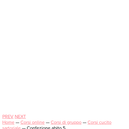
PREV
NEXT
Home
—
Corsi online
—
Corsi di gruppo
—
Corsi cucito
sartoriale
—
Confezione abito 5