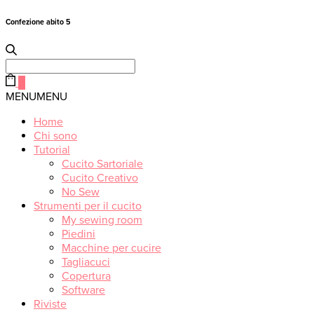
Confezione abito 5
Search
for:
0
MENU
MENU
Home
Chi sono
Tutorial
Cucito Sartoriale
Cucito Creativo
No Sew
Strumenti per il cucito
My sewing room
Piedini
Macchine per cucire
Tagliacuci
Copertura
Software
Riviste