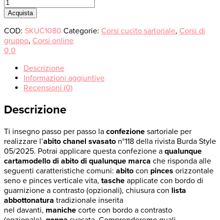
Confezione
abito
Acquista
5
COD:
SKUC1080
Categorie:
Corsi cucito sartoriale
,
Corsi di
quantità
gruppo
,
Corsi online
0
0
Descrizione
Informazioni aggiuntive
Recensioni (0)
Descrizione
Ti insegno passo per passo la
confezione
sartoriale per
realizzare l’
abito chanel svasato
n°118 della rivista Burda Style
05/2025. Potrai applicare questa confezione a
qualunque
cartamodello di abito di qualunque marca
che risponda alle
seguenti caratteristiche comuni:
abito
con
pinces
orizzontale
seno e pinces verticale vita,
tasche
applicate con bordo di
guarnizione a contrasto (opzionali), chiusura con
lista
abbottonatura
tradizionale inserita
nel davanti,
maniche
corte con bordo a contrasto