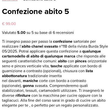
Confezione abito 5
€
99.00
Valutato
5.00
su 5 su base di
6
recensioni
Ti insegno passo per passo la
confezione
sartoriale per
realizzare l’
abito chanel svasato
n°118 della rivista Burda Style
05/2025. Potrai applicare questa confezione a
qualunque
cartamodello di abito di qualunque marca
che risponda alle
seguenti caratteristiche comuni:
abito
con
pinces
orizzontale
seno e pinces verticale vita,
tasche
applicate con bordo di
guarnizione a contrasto (opzionali), chiusura con
lista
abbottonatura
tradizionale inserita
nel davanti,
maniche
corte con bordo a contrasto
(opzionale),
gonna
svasata. Comprenderemo quali
stabilizzatori, tessuti, cartamodelli utilizzare. Ti insegnerò le
diverse
rifiniture
con la macchina per cucire oppure con la
tagliacuci. Alla fine del corso sarai in grado di cucire un abito
elegante per te , o perfetto per un regalo personalizzato.