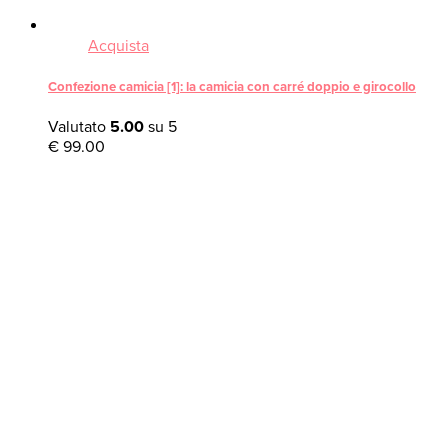
Acquista
Confezione camicia [1]: la camicia con carré doppio e girocollo
Valutato
5.00
su 5
€
99.00