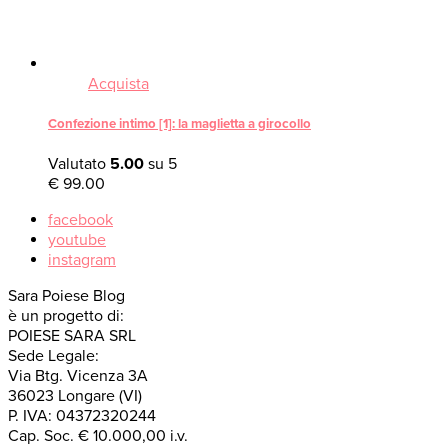
Acquista
Confezione intimo [1]: la maglietta a girocollo
Valutato
5.00
su 5
€
99.00
facebook
youtube
instagram
Sara Poiese Blog
è un progetto di:
POIESE SARA SRL
Sede Legale:
Via Btg. Vicenza 3A
36023 Longare (VI)
P. IVA: 04372320244
Cap. Soc. € 10.000,00 i.v.