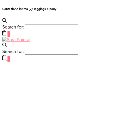
Confezione intimo [2]: leggings & body
Search for:
0
Search for:
0