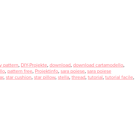
y pattern
,
DIY-Projekte
,
download
,
download cartamodello
,
llo
,
pattern free
,
Projektinfo
,
sara poiese
,
sara poiese
ar
,
star cushion
,
star pillow
,
stella
,
thread
,
tutorial
,
tutorial facile
,