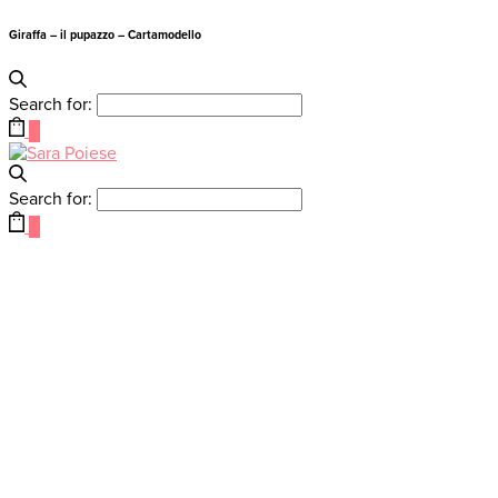
Giraffa – il pupazzo – Cartamodello
Search for:
0
Search for:
0