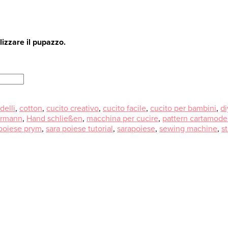
alizzare il pupazzo.
delli
,
cotton
,
cucito creativo
,
cucito facile
,
cucito per bambini
,
di
ermann
,
Hand schließen
,
macchina per cucire
,
pattern cartamode
 poiese prym
,
sara poiese tutorial
,
sarapoiese
,
sewing machine
,
st