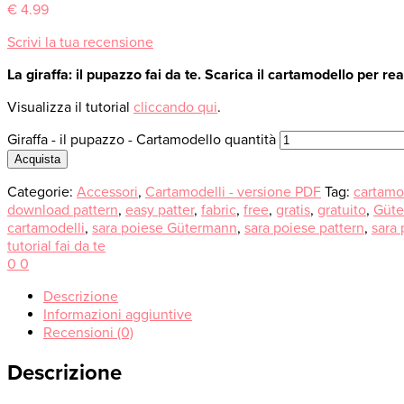
€
4.99
Scrivi la tua recensione
La giraffa: il pupazzo fai da te. Scarica il cartamodello per re
Visualizza il tutorial
cliccando qui
.
Giraffa - il pupazzo - Cartamodello quantità
Acquista
Categorie:
Accessori
,
Cartamodelli - versione PDF
Tag:
cartamo
download pattern
,
easy patter
,
fabric
,
free
,
gratis
,
gratuito
,
Güt
cartamodelli
,
sara poiese Gütermann
,
sara poiese pattern
,
sara
tutorial fai da te
0
0
Descrizione
Informazioni aggiuntive
Recensioni (0)
Descrizione