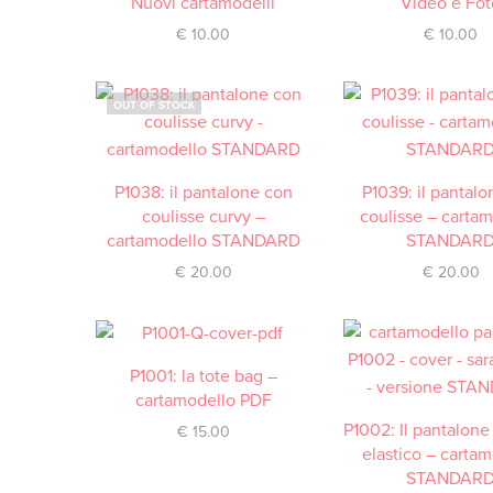
Nuovi cartamodelli
Video e Fot
€
10.00
€
10.00
OUT OF STOCK
P1038: il pantalone con
PER SAPERNE DI PIÙ
P1039: il pantal
ACQUISTA
coulisse curvy –
coulisse – carta
cartamodello STANDARD
STANDAR
€
20.00
€
20.00
P1001: la tote bag –
ACQUISTA
cartamodello PDF
P1002: Il pantalone
ACQUISTA
€
15.00
elastico – carta
STANDAR