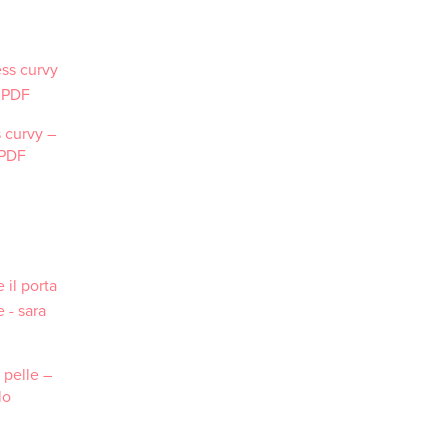
s curvy –
 PDF
 pelle –
RICA
lo