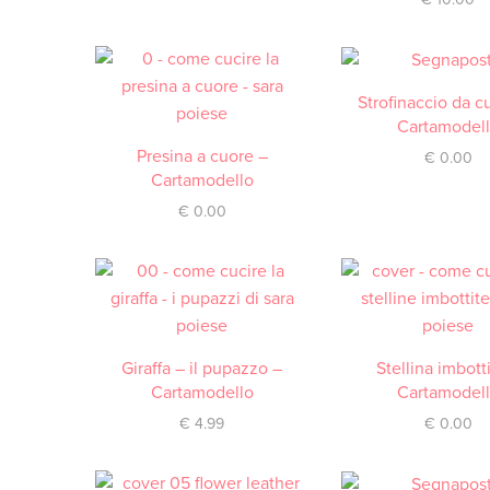
Strofinaccio da c
DOWNLOAD / SCA
Cartamodel
Presina a cuore –
DOWNLOAD / SCARICA
€
0.00
Cartamodello
€
0.00
Giraffa – il pupazzo –
ACQUISTA
Stellina imbott
DOWNLOAD / SCA
Cartamodello
Cartamodel
€
4.99
€
0.00