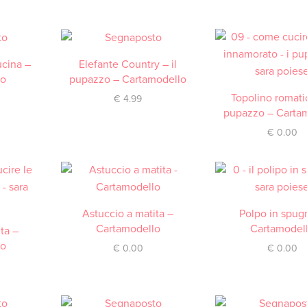
ucina –
RICA
Elefante Country – il
ACQUISTA
lo
pupazzo – Cartamodello
Topolino romatic
DOWNLOAD / SCA
€
4.99
pupazzo – Carta
€
0.00
Astuccio a matita –
DOWNLOAD / SCARICA
Polpo in spug
DOWNLOAD / SCA
Cartamodello
Cartamodel
ita –
RICA
lo
€
0.00
€
0.00