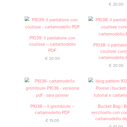
€
20.00
P1039: il pantalone con
ACQUISTA
coulisse – cartamodello
P1038: il pantal
ACQUISTA
PDF
coulisse curv
cartamodello
€
20.00
€
20.00
P1036 – il grembiule –
ACQUISTA
Bucket Bag | B
ACQUISTA
cartamodello PDF
secchiello con cou
cartamodello dig
€
15.00
€
10.00