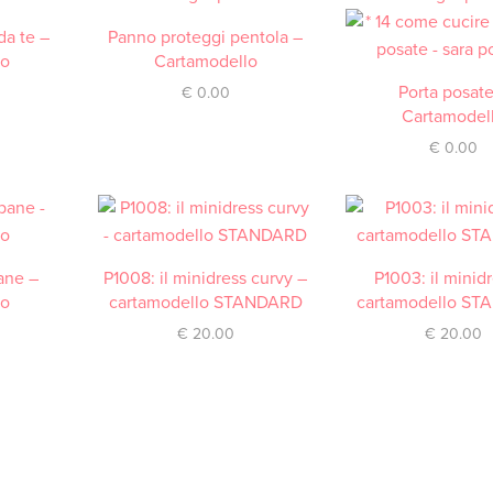
da te –
RICA
Panno proteggi pentola –
DOWNLOAD / SCARICA
lo
Cartamodello
DOWNLOAD / SCA
Porta posate
€
0.00
Cartamodel
€
0.00
ane –
RICA
P1008: il minidress curvy –
ACQUISTA
P1003: il minid
ACQUISTA
lo
cartamodello STANDARD
cartamodello S
€
20.00
€
20.00