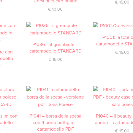
o
Corsi di cucito online
€
15.00
€
10.00
P1001: la tote 
ACQUISTA
cartamodello S
P1036 – il grembiule –
ACQUISTA
cartamodello STANDARD
one con
€
15.00
modello
€
15.00
D
 slim con
P1041 – borsa della spesa
ACQUISTA
P1040 – il beauty
ACQUISTA
modello
con 4 porta bottiglie –
donna – cartamod
D
cartamodello PDF
€
15.00