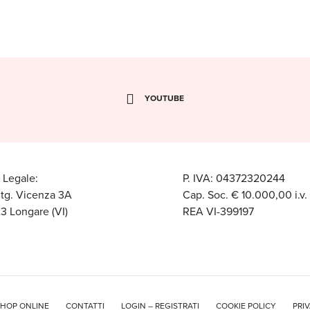
YOUTUBE
 Legale:
P. IVA: 04372320244
Btg. Vicenza 3A
Cap. Soc. € 10.000,00 i.v.
3 Longare (VI)
REA VI-399197
HOP ONLINE
CONTATTI
LOGIN – REGISTRATI
COOKIE POLICY
PRI