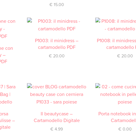
€
15.00
P1003: il minidress –
ACQUISTA
P1008: il minidres
ACQUISTA
cartamodello PDF
cartamodello
one con
y –
€
20.00
€
20.00
 PDF
orsa
Il beautycase –
ACQUISTA
Porta notebook in
DOWNLOAD / SCA
lisse –
Cartamodello Digitale
Cartamodel
itale
€
4.99
€
0.00