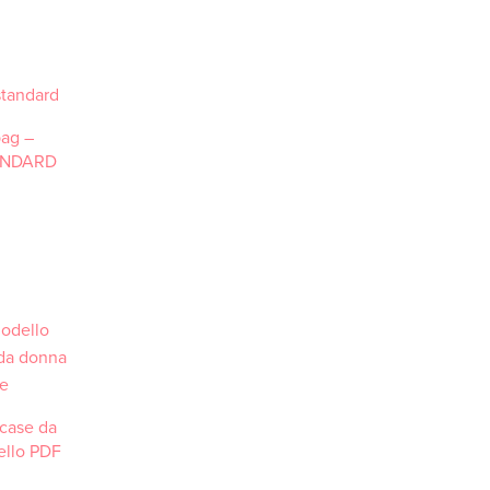
bag –
TANDARD
 case da
ello PDF