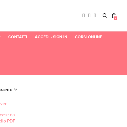
0
P
CONTATTI
ACCEDI - SIGN IN
CORSI ONLINE
 case da
llo PDF