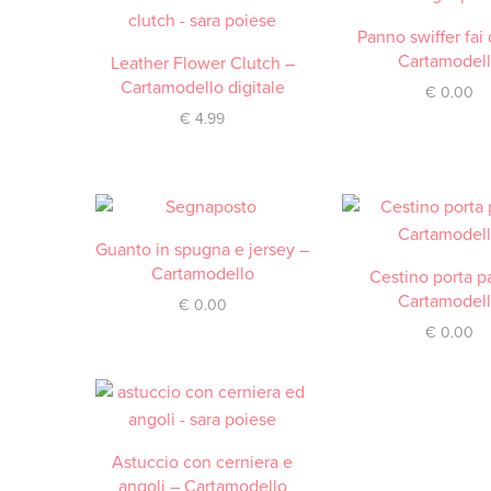
Panno swiffer fai 
DOWNLOAD / SCA
Cartamodel
Leather Flower Clutch –
ACQUISTA
Cartamodello digitale
€
0.00
€
4.99
Guanto in spugna e jersey –
DOWNLOAD / SCARICA
Cartamodello
Cestino porta p
DOWNLOAD / SCA
Cartamodel
€
0.00
€
0.00
Astuccio con cerniera e
DOWNLOAD / SCARICA
angoli – Cartamodello