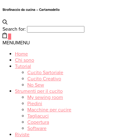
Strofinaccio da cucina – Cartamodello
Search for:
0
MENU
MENU
Home
Chi sono
Tutorial
Cucito Sartoriale
Cucito Creativo
No Sew
Strumenti per il cucito
My sewing room
Piedini
Macchine per cucire
Tagliacuci
Copertura
Software
Riviste