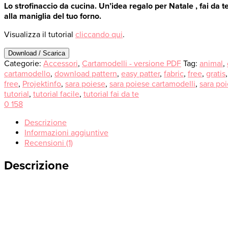
Lo strofinaccio da cucina. Un’idea regalo per Natale , fai da 
alla maniglia del tuo forno.
Visualizza il tutorial
cliccando qui
.
Download / Scarica
Categorie:
Accessori
,
Cartamodelli - versione PDF
Tag:
animal
,
cartamodello
,
download pattern
,
easy patter
,
fabric
,
free
,
gratis
free
,
Projektinfo
,
sara poiese
,
sara poiese cartamodelli
,
sara po
tutorial
,
tutorial facile
,
tutorial fai da te
0
158
Descrizione
Informazioni aggiuntive
Recensioni (1)
Descrizione