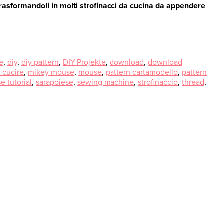
 trasformandoli in molti strofinacci da cucina da appendere
le
,
diy
,
diy pattern
,
DIY-Projekte
,
download
,
download
 cucire
,
mikey mouse
,
mouse
,
pattern cartamodello
,
pattern
e tutorial
,
sarapoiese
,
sewing machine
,
strofinaccio
,
thread
,