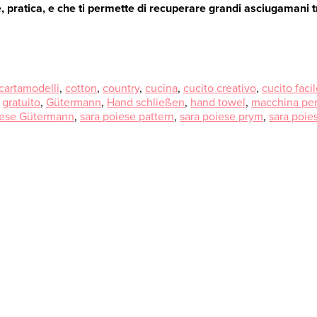
te, pratica, e che ti permette di recuperare grandi asciugamani
cartamodelli
,
cotton
,
country
,
cucina
,
cucito creativo
,
cucito faci
,
gratuito
,
Gütermann
,
Hand schließen
,
hand towel
,
macchina per
iese Gütermann
,
sara poiese pattern
,
sara poiese prym
,
sara poies