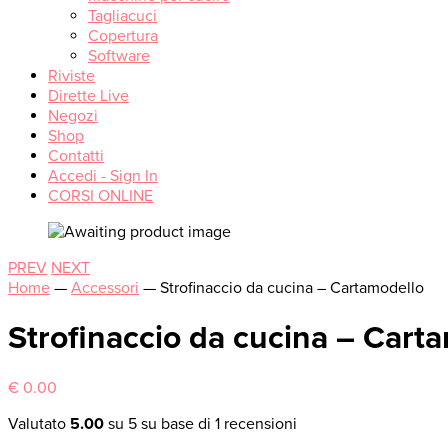
Tagliacuci
Copertura
Software
Riviste
Dirette Live
Negozi
Shop
Contatti
Accedi - Sign In
CORSI ONLINE
PREV
NEXT
Home
—
Accessori
—
Strofinaccio da cucina – Cartamodello
Strofinaccio da cucina – Cart
€
0.00
Valutato
5.00
su 5 su base di
1
recensioni