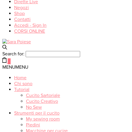
Dirette Live
Negozi
Shop
Contatti
Accedi - Sign In
CORSI ONLINE
Search for:
0
MENU
MENU
Home
Chi sono
Tutorial
Cucito Sartoriale
Cucito Creativo
No Sew
Strumenti per il cucito
My sewing room
Piedini
Macchine per cucire