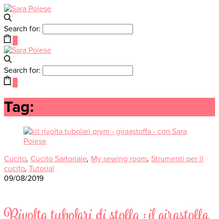
Search for:
0
Search for:
0
Tag:
beginner
Cucito
,
Cucito Sartoriale
,
My sewing room
,
Strumenti per il
cucito
,
Tutorial
09/08/2019
Rivolta tubolari di stoffa : il girastoffa