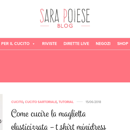
 PER IL CUCITO
RIVISTE
DIRETTE LIVE
NEGOZI
SHOP
CARTAMODELLO SARA PO
CUCITO
,
CUCITO SARTORIALE
,
TUTORIAL
15/06/2018
Come cucire la maglietta
elasticizzata – t shirt minidress