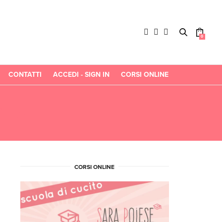
0
CONTATTI
ACCEDI - SIGN IN
CORSI ONLINE
IESE
CORSI ONLINE