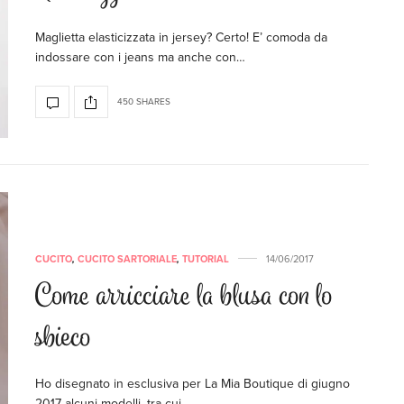
Maglietta elasticizzata in jersey? Certo! E’ comoda da
indossare con i jeans ma anche con…
450 SHARES
CUCITO
,
CUCITO SARTORIALE
,
TUTORIAL
14/06/2017
Come arricciare la blusa con lo
sbieco
Ho disegnato in esclusiva per La Mia Boutique di giugno
2017 alcuni modelli, tra cui…