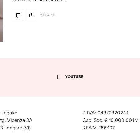
4 SHARES
YOUTUBE
 Legale:
P. IVA: 04372320244
Btg. Vicenza 3A
Cap. Soc. € 10.000,00 i.v.
3 Longare (VI)
REA VI-399197