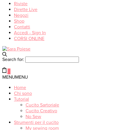
Riviste
Dirette Live
Negozi
Shop
Contatti
Accedi - Sign In
CORSI ONLINE
Search for:
0
MENU
MENU
Home
Chi sono
Tutorial
Cucito Sartoriale
Cucito Creativo
No Sew
Strumenti per il cucito
My sewing room