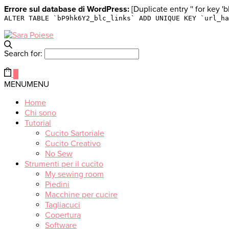
Errore sul database di WordPress:
[Duplicate entry '' for key 
ALTER TABLE `bP9hk6Y2_blc_links` ADD UNIQUE KEY `url_ha
Search for:
0
MENU
MENU
Home
Chi sono
Tutorial
Cucito Sartoriale
Cucito Creativo
No Sew
Strumenti per il cucito
My sewing room
Piedini
Macchine per cucire
Tagliacuci
Copertura
Software