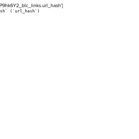
'bP9hk6Y2_blc_links.url_hash']
sh` (`url_hash`)