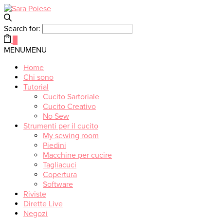
Search for:
0
MENU
MENU
Home
Chi sono
Tutorial
Cucito Sartoriale
Cucito Creativo
No Sew
Strumenti per il cucito
My sewing room
Piedini
Macchine per cucire
Tagliacuci
Copertura
Software
Riviste
Dirette Live
Negozi