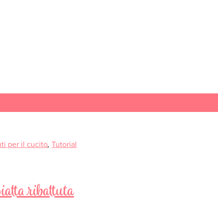
i per il cucito
,
Tutorial
iatta ribattuta