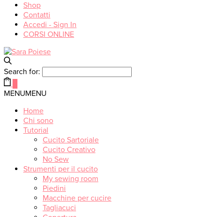
Shop
Contatti
Accedi - Sign In
CORSI ONLINE
Search for:
0
MENU
MENU
Home
Chi sono
Tutorial
Cucito Sartoriale
Cucito Creativo
No Sew
Strumenti per il cucito
My sewing room
Piedini
Macchine per cucire
Tagliacuci