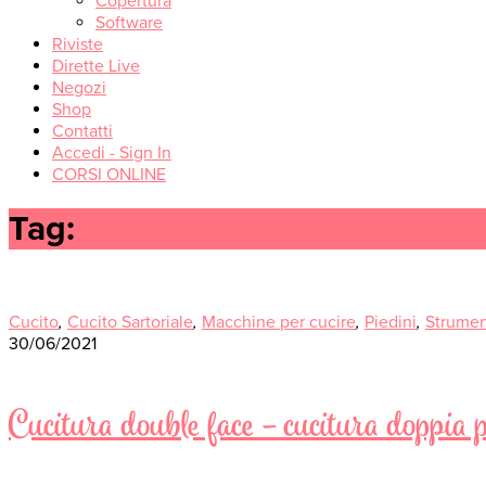
Copertura
Software
Riviste
Dirette Live
Negozi
Shop
Contatti
Accedi - Sign In
CORSI ONLINE
Tag:
cucitura double
Cucito
,
Cucito Sartoriale
,
Macchine per cucire
,
Piedini
,
Strument
30/06/2021
Cucitura double face – cucitura doppia p