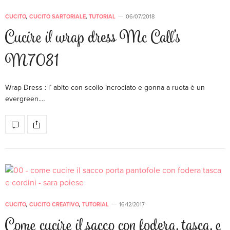
CUCITO
,
CUCITO SARTORIALE
,
TUTORIAL
06/07/2018
Cucire il wrap dress Mc Call’s
M7081
Wrap Dress : l’ abito con scollo incrociato e gonna a ruota è un
evergreen.…
CUCITO
,
CUCITO CREATIVO
,
TUTORIAL
16/12/2017
Come cucire il sacco con fodera, tasca, e