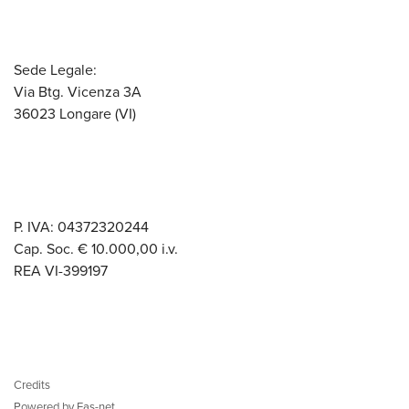
Sede Legale:
Via Btg. Vicenza 3A
36023 Longare (VI)
P. IVA: 04372320244
Cap. Soc. € 10.000,00 i.v.
REA VI-399197
Credits
Powered by Fas-net