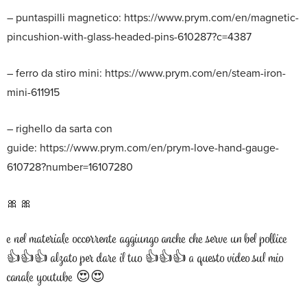
– puntaspilli magnetico: https://www.prym.com/en/magnetic-
pincushion-with-glass-headed-pins-610287?c=4387
– ferro da stiro mini: https://www.prym.com/en/steam-iron-
mini-611915
– righello da sarta con
guide: https://www.prym.com/en/prym-love-hand-gauge-
610728?number=16107280
🎀 🎀
e nel materiale occorrente aggiungo anche che serve un bel pollice
👍👍👍 alzato per dare il tuo 👍👍👍 a questo video sul mio
canale youtube 😍😍