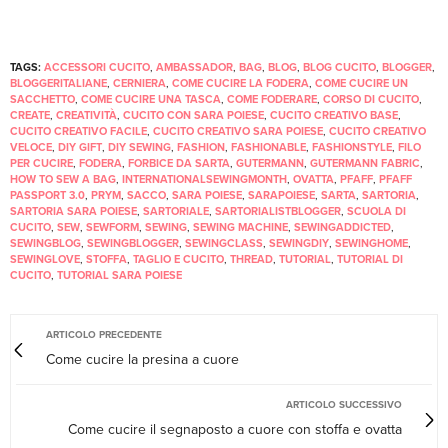
TAGS:
ACCESSORI CUCITO
,
AMBASSADOR
,
BAG
,
BLOG
,
BLOG CUCITO
,
BLOGGER
,
BLOGGERITALIANE
,
CERNIERA
,
COME CUCIRE LA FODERA
,
COME CUCIRE UN
SACCHETTO
,
COME CUCIRE UNA TASCA
,
COME FODERARE
,
CORSO DI CUCITO
,
CREATE
,
CREATIVITÀ
,
CUCITO CON SARA POIESE
,
CUCITO CREATIVO BASE
,
CUCITO CREATIVO FACILE
,
CUCITO CREATIVO SARA POIESE
,
CUCITO CREATIVO
VELOCE
,
DIY GIFT
,
DIY SEWING
,
FASHION
,
FASHIONABLE
,
FASHIONSTYLE
,
FILO
PER CUCIRE
,
FODERA
,
FORBICE DA SARTA
,
GUTERMANN
,
GUTERMANN FABRIC
,
HOW TO SEW A BAG
,
INTERNATIONALSEWINGMONTH
,
OVATTA
,
PFAFF
,
PFAFF
PASSPORT 3.0
,
PRYM
,
SACCO
,
SARA POIESE
,
SARAPOIESE
,
SARTA
,
SARTORIA
,
SARTORIA SARA POIESE
,
SARTORIALE
,
SARTORIALISTBLOGGER
,
SCUOLA DI
CUCITO
,
SEW
,
SEWFORM
,
SEWING
,
SEWING MACHINE
,
SEWINGADDICTED
,
SEWINGBLOG
,
SEWINGBLOGGER
,
SEWINGCLASS
,
SEWINGDIY
,
SEWINGHOME
,
SEWINGLOVE
,
STOFFA
,
TAGLIO E CUCITO
,
THREAD
,
TUTORIAL
,
TUTORIAL DI
CUCITO
,
TUTORIAL SARA POIESE
ARTICOLO PRECEDENTE
Come cucire la presina a cuore
ARTICOLO SUCCESSIVO
Come cucire il segnaposto a cuore con stoffa e ovatta