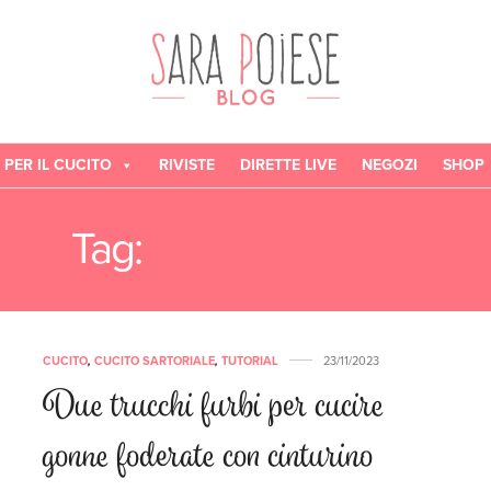
 PER IL CUCITO
RIVISTE
DIRETTE LIVE
NEGOZI
SHOP
Tag:
COME CUCIRE
CUCITO
,
CUCITO SARTORIALE
,
TUTORIAL
23/11/2023
Due trucchi furbi per cucire
gonne foderate con cinturino