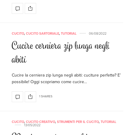
CUCITO
,
CUCITO SARTORIALE
,
TUTORIAL
06/08/2022
Cucire cerniera zip lunga negli
abiti
Cucire la cerniera zip lunga negli abiti: cuciture perfette? E’
possibile! Oggi scopriamo come cucire…
1 SHARES
CUCITO
,
CUCITO CREATIVO
,
STRUMENTI PER IL CUCITO
,
TUTORIAL
13/05/2022