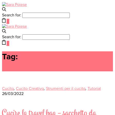
Search for:
0
Search for:
0
Tag:
kreativní šicí výukový
program
Cucito
,
Cucito Creativo
,
Strumenti per il cucito
,
Tutorial
26/03/2022
Cucire la travel bag – sacchetto da