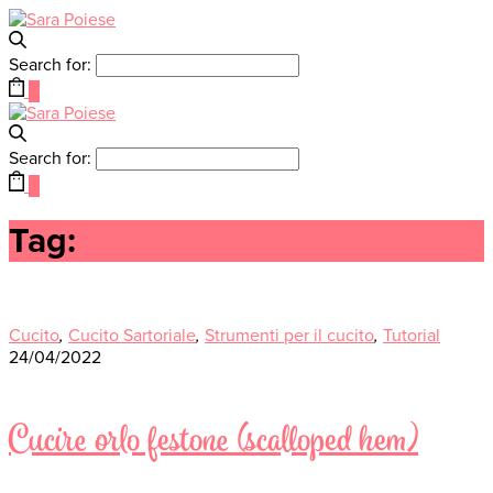
Search for:
0
Search for:
0
Tag:
M6930
Cucito
,
Cucito Sartoriale
,
Strumenti per il cucito
,
Tutorial
24/04/2022
Cucire orlo festone (scalloped hem)