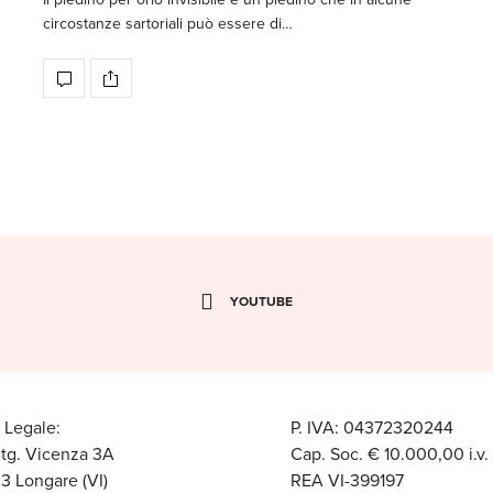
circostanze sartoriali può essere di…
YOUTUBE
 Legale:
P. IVA: 04372320244
Btg. Vicenza 3A
Cap. Soc. € 10.000,00 i.v.
3 Longare (VI)
REA VI-399197