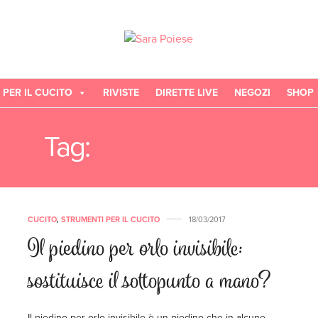
 PER IL CUCITO
RIVISTE
DIRETTE LIVE
NEGOZI
SHOP
Tag:
ORLO DI RASO
CUCITO
,
STRUMENTI PER IL CUCITO
18/03/2017
Il piedino per orlo invisibile:
sostituisce il sottopunto a mano?
Il piedino per orlo invisibile è un piedino che in alcune