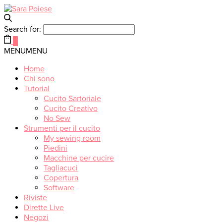
Search for:
0
MENU
MENU
Home
Chi sono
Tutorial
Cucito Sartoriale
Cucito Creativo
No Sew
Strumenti per il cucito
My sewing room
Piedini
Macchine per cucire
Tagliacuci
Copertura
Software
Riviste
Dirette Live
Negozi