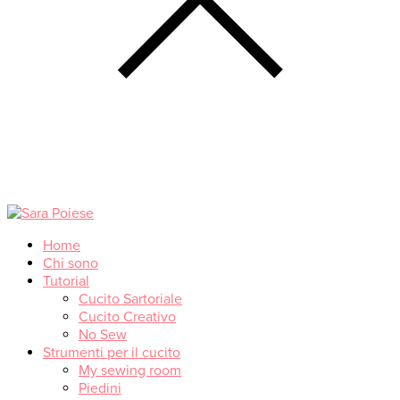
Home
Chi sono
Tutorial
Cucito Sartoriale
Cucito Creativo
No Sew
Strumenti per il cucito
My sewing room
Piedini