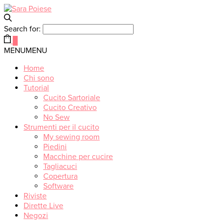
Search for:
0
MENU
MENU
Home
Chi sono
Tutorial
Cucito Sartoriale
Cucito Creativo
No Sew
Strumenti per il cucito
My sewing room
Piedini
Macchine per cucire
Tagliacuci
Copertura
Software
Riviste
Dirette Live
Negozi