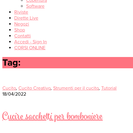
Copertura
Software
Riviste
Dirette Live
Negozi
Shop
Contatti
Accedi - Sign In
CORSI ONLINE
Tag:
sacchettino bomboniera
Cucito
,
Cucito Creativo
,
Strumenti per il cucito
,
Tutorial
18/04/2022
Cucire sacchetti per bomboniere