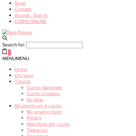
Shop
Contatti
Accedi - Sign In
CORSI ONLINE
Search for:
0
MENU
MENU
Home
Chi sono
Tutorial
Cucito Sartoriale
Cucito Creativo
No Sew
Strumenti per il cucito
My sewing room
Piedini
Macchine per cucire
Tagliacuci