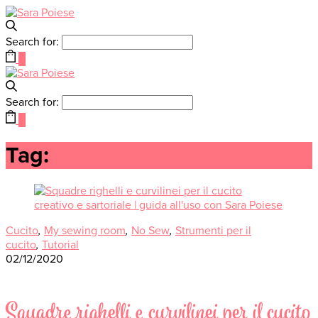
Search for:
0
Search for:
0
Tag:
sara poiese cucito
Cucito
,
My sewing room
,
No Sew
,
Strumenti per il
cucito
,
Tutorial
02/12/2020
Squadre righelli e curvilinei per il cucito