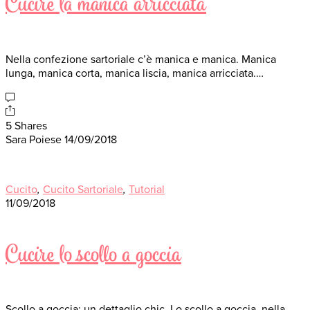
Cucire la manica arricciata
Nella confezione sartoriale c’è manica e manica. Manica
lunga, manica corta, manica liscia, manica arricciata.…
5 Shares
Sara Poiese
14/09/2018
Cucito
,
Cucito Sartoriale
,
Tutorial
11/09/2018
Cucire lo scollo a goccia
Scollo a goccia: un dettaglio chic. Lo scollo a goccia, nella