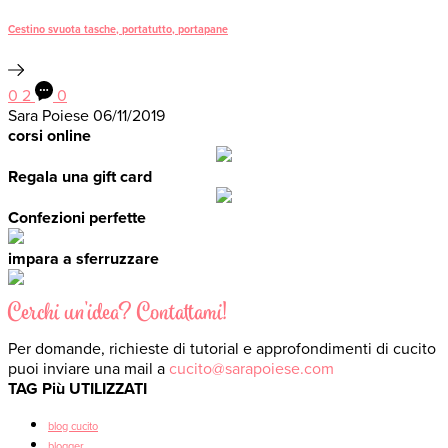
Cestino svuota tasche, portatutto, portapane
0
2
0
Sara Poiese
06/11/2019
corsi online
Regala una gift card
Confezioni perfette
impara a sferruzzare
Cerchi un'idea? Contattami!
Per domande, richieste di tutorial e approfondimenti di cucito
puoi inviare una mail a
cucito@sarapoiese.com
TAG Più UTILIZZATI
blog cucito
blogger