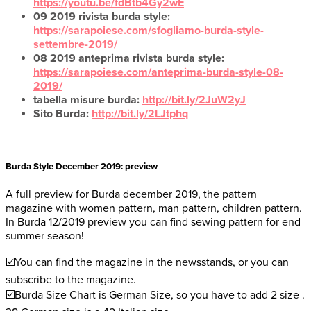
https://youtu.be/fdBtb4Gy2wE
09 2019 rivista burda style:
https://sarapoiese.com/sfogliamo-burda-style-
settembre-2019/
08 2019 anteprima rivista burda style:
https://sarapoiese.com/anteprima-burda-style-08-
2019/
tabella misure burda:
http://bit.ly/2JuW2yJ
Sito Burda:
http://bit.ly/2LJtphq
Burda Style December 2019: preview
A full preview for Burda december 2019, the pattern
magazine with women pattern, man pattern, children pattern.
In Burda 12/2019 preview you can find sewing pattern for end
summer season!
☑️You can find the magazine in the newsstands, or you can
subscribe to the magazine.
☑️Burda Size Chart is German Size, so you have to add 2 size .