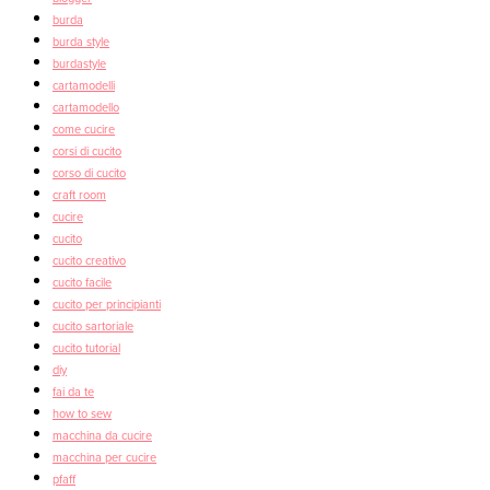
burda
burda style
burdastyle
cartamodelli
cartamodello
come cucire
corsi di cucito
corso di cucito
craft room
cucire
cucito
cucito creativo
cucito facile
cucito per principianti
cucito sartoriale
cucito tutorial
diy
fai da te
how to sew
macchina da cucire
macchina per cucire
pfaff