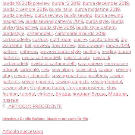
burda 10/2019 preview
,
burda 12 2019
,
burda december 2019
,
burda dicembre 2019
,
burda italia
,
burda magazine 2019
,
burda preview
,
burda review
,
burda sewing
,
burda sewing
magazine
,
burda sewing patterns 2019
,
burda style
,
Burda
Style (Magazine)
,
burda style 2019
,
burda style pattern
,
burdastyle
,
cartamodelli
,
cartamodelli burda 2019
,
cartamodello
,
costura
,
craft room
,
cucire
,
cucito tutorial
,
diy
wardrobe
,
full preview
,
how to sew
,
line drawing
,
moda 2019
,
pattern
,
patterns
,
preview burda style
,
quilting
,
reading burda
patterns
,
rivista cartamodelli
,
rivista cucito
,
rivista di
cartamodelli
,
riviste di cartamodelli
,
sara poiese
,
sara poiese
tutorial
,
sartoriale
,
sew
,
sew along
,
sewcialist
,
sewing
,
sewing
blog
,
sewing channels
,
sewing machine problems
,
sewing
patterns
,
sewing project
,
sewing projects
,
sewing tutorial
,
sewing vlog
,
sfogliamo burda
,
sfogliamo insieme
,
slow
fashion
,
tutorial
,
vintage
,
Бурда
,
журнал бурда
,
Модели
,
платья
ARTICOLO PRECEDENTE
Intervista a De Min Marilena - Macchine per cucire De Min
Articolo successivo