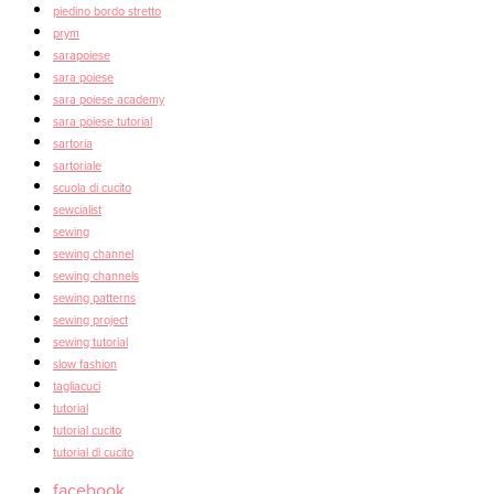
piedino bordo stretto
prym
sarapoiese
sara poiese
sara poiese academy
sara poiese tutorial
sartoria
sartoriale
scuola di cucito
sewcialist
sewing
sewing channel
sewing channels
sewing patterns
sewing project
sewing tutorial
slow fashion
tagliacuci
tutorial
tutorial cucito
tutorial di cucito
facebook