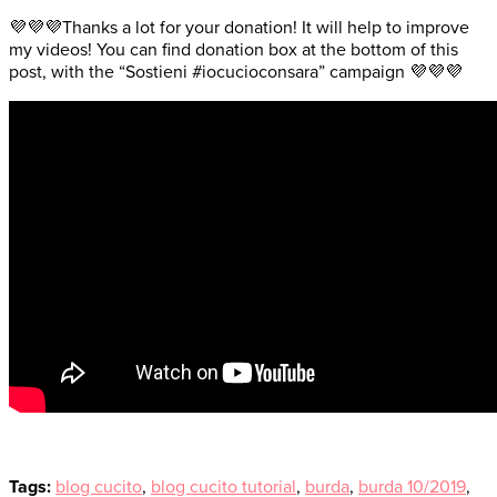
💜💜💜Thanks a lot for your donation! It will help to improve
my videos! You can find donation box at the bottom of this
post, with the “Sostieni #iocucioconsara” campaign 💜💜💜
Tags:
blog cucito
,
blog cucito tutorial
,
burda
,
burda 10/2019
,