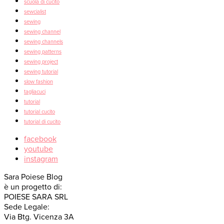
scuola di cucito
sewcialist
sewing
sewing channel
sewing channels
sewing patterns
sewing project
sewing tutorial
slow fashion
tagliacuci
tutorial
tutorial cucito
tutorial di cucito
facebook
youtube
instagram
Sara Poiese Blog
è un progetto di:
POIESE SARA SRL
Sede Legale:
Via Btg. Vicenza 3A