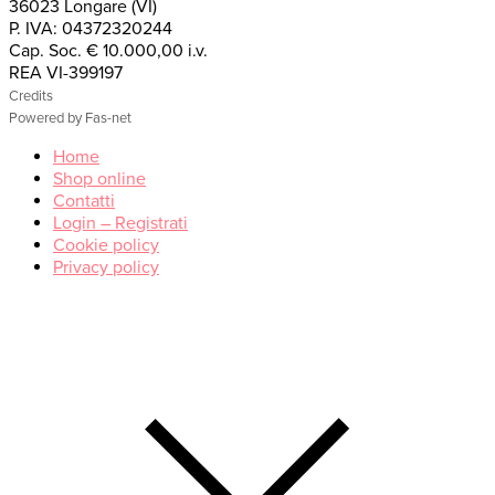
36023 Longare (VI)
P. IVA: 04372320244
Cap. Soc. € 10.000,00 i.v.
REA VI-399197
Credits
Powered by Fas-net
Home
Shop online
Contatti
Login – Registrati
Cookie policy
Privacy policy