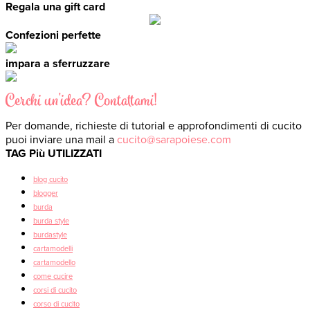
Regala una gift card
Confezioni perfette
impara a sferruzzare
Cerchi un'idea? Contattami!
Per domande, richieste di tutorial e approfondimenti di cucito
puoi inviare una mail a
cucito@sarapoiese.com
TAG Più UTILIZZATI
blog cucito
blogger
burda
burda style
burdastyle
cartamodelli
cartamodello
come cucire
corsi di cucito
corso di cucito