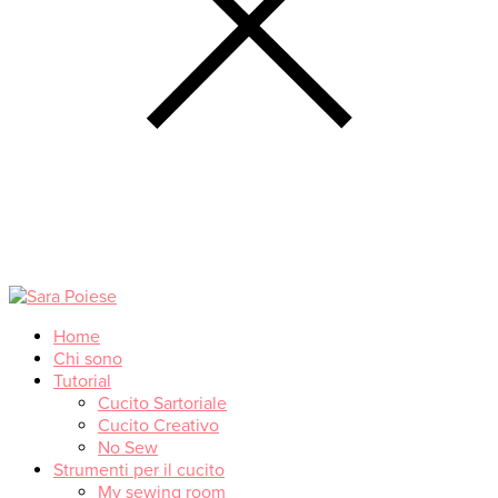
Home
Chi sono
Tutorial
Cucito Sartoriale
Cucito Creativo
No Sew
Strumenti per il cucito
My sewing room