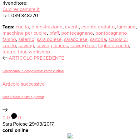
rivenditore:
Cucirericamare.it
Tel. 089 848270
Tags:
cucito
,
dimostrazione
,
eventi
,
evento gratuito
,
lanciano
,
macchine per cucire
,
pfaff
,
pontecagnano
,
pontecagnano
faiano
,
salerno
,
sara poiese
,
sarapoiese
,
sartoria
,
scuola di
cucito
,
sewing
,
sewing diaries
,
sewing tour
,
taglio e cucito
,
teatro
,
tour
,
workshop
ARTICOLO PRECEDENTE
Scaldacollo in ecopelliccia: come cucirlo?
Articolo successivo
Sara Poiese a Ostia (Roma)
0
0
0
Sara Poiese
29/03/2017
corsi online