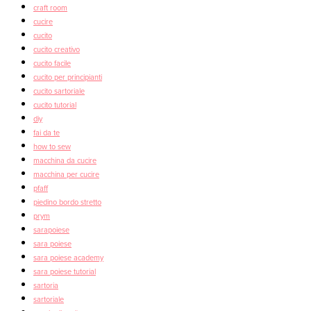
craft room
cucire
cucito
cucito creativo
cucito facile
cucito per principianti
cucito sartoriale
cucito tutorial
diy
fai da te
how to sew
macchina da cucire
macchina per cucire
pfaff
piedino bordo stretto
prym
sarapoiese
sara poiese
sara poiese academy
sara poiese tutorial
sartoria
sartoriale