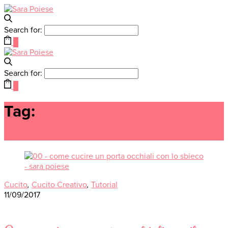
Search for:
0
Search for:
0
Tag:
fashion blogger sara
poiese
Cucito
,
Cucito Creativo
,
Tutorial
11/09/2017