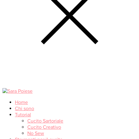
Home
Chi sono
Tutorial
Cucito Sartoriale
Cucito Creativo
No Sew