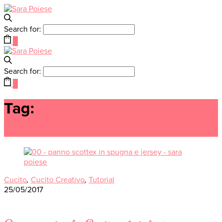
Search for:
0
Search for:
0
Tag:
Piedino per punti
decorativi B
Cucito
,
Cucito Creativo
,
Tutorial
25/05/2017