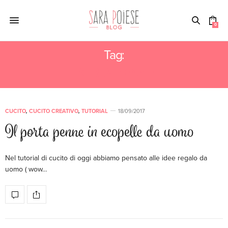
0
Tag:
PORTA PENNE
CUCITO
,
CUCITO CREATIVO
,
TUTORIAL
18/09/2017
Il porta penne in ecopelle da uomo
Nel tutorial di cucito di oggi abbiamo pensato alle idee regalo da
uomo ( wow…