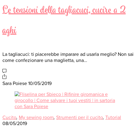
Le tensioni della tagliacuci, cucire a 2
aghi
La tagliacuci: ti piacerebbe imparare ad usarla meglio? Non sai
come confezionare una maglietta, una…
Sara Poiese
10/05/2019
Cucito
,
My sewing room
,
Strumenti per il cucito
,
Tutorial
08/05/2019