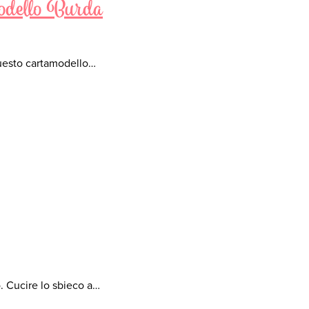
amodello Burda
uesto cartamodello…
o. Cucire lo sbieco a…