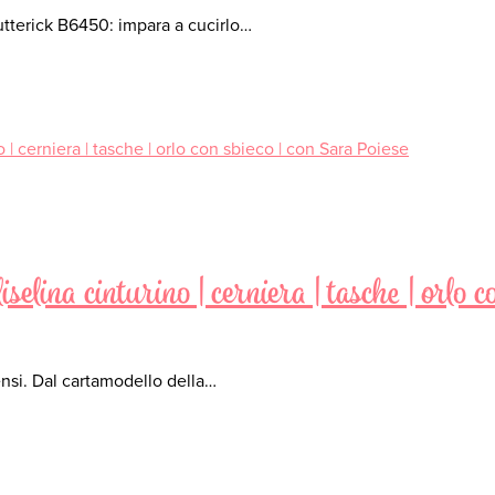
utterick B6450: impara a cucirlo…
selina cinturino | cerniera | tasche | orlo c
ensi. Dal cartamodello della…