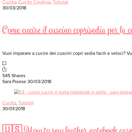
Cucito
,
Cucito Creativo
,
Tutorial
30/03/2018
Come cucire il cuscino coprisedia per la 
Vuoi imparare a cucire dei cuscini copri sedia facili e veloci? 
545 Shares
Sara Poiese
30/03/2018
Cucito
,
Tutorial
30/01/2018
🇺🇸 How to sew leather notebook cas