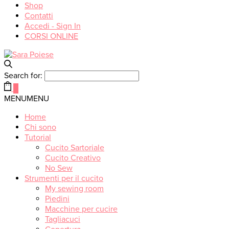
Shop
Contatti
Accedi - Sign In
CORSI ONLINE
Search for:
0
MENU
MENU
Home
Chi sono
Tutorial
Cucito Sartoriale
Cucito Creativo
No Sew
Strumenti per il cucito
My sewing room
Piedini
Macchine per cucire
Tagliacuci