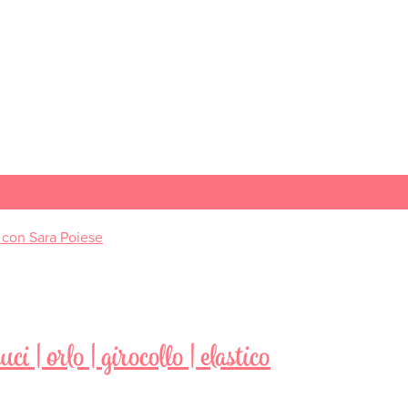
i | orlo | girocollo | elastico