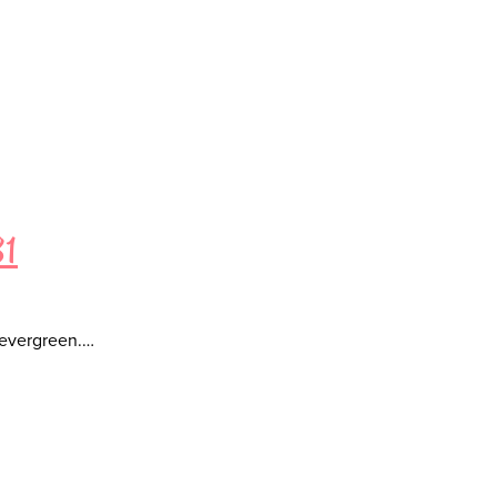
81
n evergreen.…