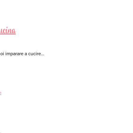
cucina
Vuoi imparare a cucire…
e