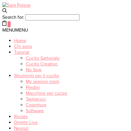
Search for:
0
MENU
MENU
Home
Chi sono
Tutorial
Cucito Sartoriale
Cucito Creativo
No Sew
Strumenti per il cucito
My sewing room
Piedini
Macchine per cucire
Tagliacuci
Copertura
Software
Riviste
Dirette Live
Negozi