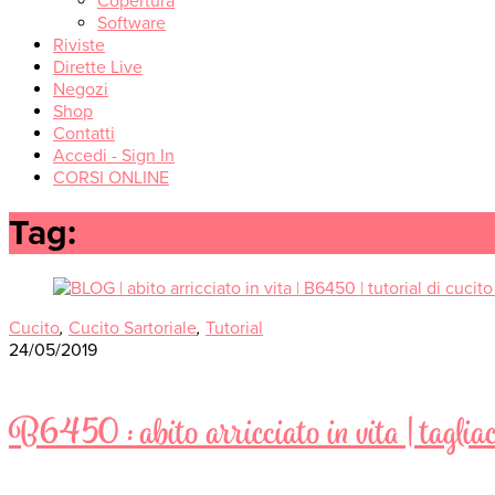
Copertura
Software
Riviste
Dirette Live
Negozi
Shop
Contatti
Accedi - Sign In
CORSI ONLINE
Tag:
sewing machine
Cucito
,
Cucito Sartoriale
,
Tutorial
24/05/2019
B6450 : abito arricciato in vita | tagliacuc