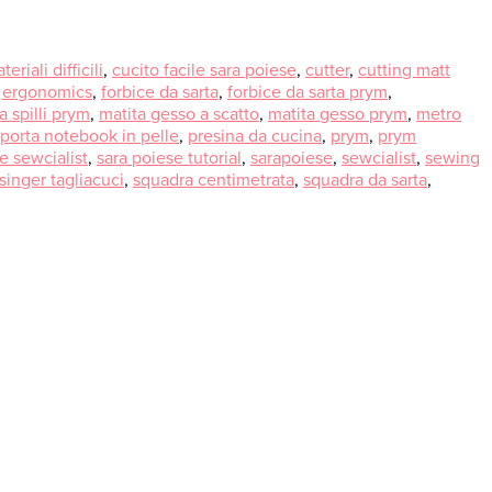
riali difficili
,
cucito facile sara poiese
,
cutter
,
cutting matt
,
ergonomics
,
forbice da sarta
,
forbice da sarta prym
,
 spilli prym
,
matita gesso a scatto
,
matita gesso prym
,
metro
porta notebook in pelle
,
presina da cucina
,
prym
,
prym
e sewcialist
,
sara poiese tutorial
,
sarapoiese
,
sewcialist
,
sewing
singer tagliacuci
,
squadra centimetrata
,
squadra da sarta
,