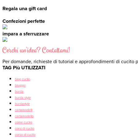
Regala una gift card
Confezioni perfette
impara a sferruzzare
Cerchi un'idea? Contattami!
Per domande, richieste di tutorial e approfondimenti di cucito 
TAG Più UTILIZZATI
blog cucito
blogger
burda
burda style
burdastyle
cartamodelli
cartamodello
come cucire
corsi di cucito
corso di cucito