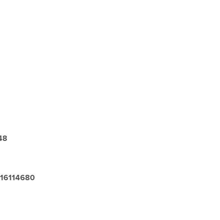
48
r=16114680