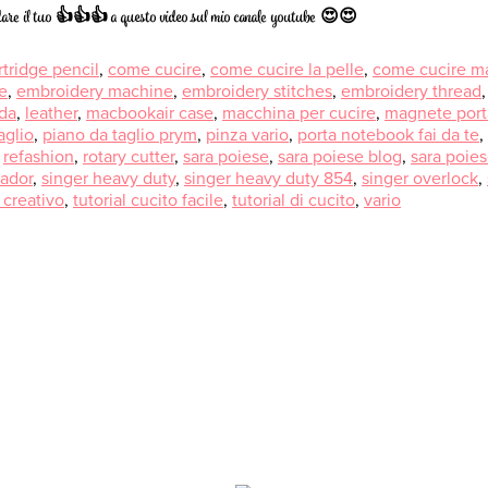
r dare il tuo 👍👍👍 a questo video sul mio canale youtube 😍😍
rtridge pencil
,
come cucire
,
come cucire la pelle
,
come cucire mate
e
,
embroidery machine
,
embroidery stitches
,
embroidery thread
da
,
leather
,
macbookair case
,
macchina per cucire
,
magnete porta
aglio
,
piano da taglio prym
,
pinza vario
,
porta notebook fai da te
,
,
refashion
,
rotary cutter
,
sara poiese
,
sara poiese blog
,
sara poies
ador
,
singer heavy duty
,
singer heavy duty 854
,
singer overlock
,
o creativo
,
tutorial cucito facile
,
tutorial di cucito
,
vario