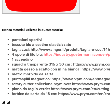
Elenco materiali utilizzati in questo tutorial:
pantaloni sportivi
tessuto blu a costine elasticizzato
tagliacuci: http://www.singer.it/prodotti/taglia-e-cuci/1
4 spole di filo blu:
https://industry.guetermann.com/en/
1 accendino
squadra trasparente 315 x 30 cm : https://www.prym.c
matita gesso a scatto con mina bianca: https://www.pr
metro morbido da sarta
puntaspilli magnetico: https://www.prym.com/en/magn
rotary cutter collezione prymlove: https://www.prym.c
piano da taglio verde: https://www.prym.com/en/cutt
forbice da sarta da 13 cm: https://www.prym.com/en/cr
🎀 🎀