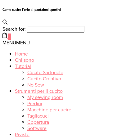
Come cucire l’orlo ai pantaloni sportivi
Search for:
0
MENU
MENU
Home
Chi sono
Tutorial
Cucito Sartoriale
Cucito Creativo
No Sew
Strumenti per il cucito
My sewing room
Piedini
Macchine per cucire
Tagliacuci
Copertura
Software
Riviste