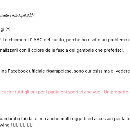
nsumato e vuoi ripararlo?
ggi 🙂
 tuo! Lo chiamerei l’ ABC del cucito, perchè ho risolto un problema
alizzarli con il colore della fascia del gambale che preferisci.
gina Facebook ufficiale @sarapoiese, sono curiosissima di vedere l
cire tutti gli orli per i pantaloni sportivi che vuoi! Un progetto di
rdaroba fai da te, ma anche molti oggetti ed accessori per la tua c
g ! 👍🏻 👍🏻 👍🏻