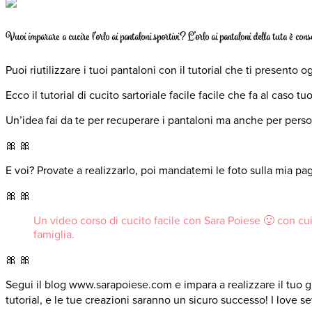
Vuoi imparare a cucire l’orlo ai pantaloni sportivi? L’orlo ai pantaloni della tuta è co
Puoi riutilizzare i tuoi pantaloni con il tutorial che ti presento o
Ecco il tutorial di cucito sartoriale facile facile che fa al caso
Un’idea fai da te per recuperare i pantaloni ma anche per person
🎀 🎀
E voi? Provate a realizzarlo, poi mandatemi le foto sulla mia pa
🎀 🎀
Un video corso di cucito facile con Sara Poiese 🙂 con cui cu
famiglia.
🎀 🎀
Segui il blog www.sarapoiese.com e impara a realizzare il tuo gua
tutorial, e le tue creazioni saranno un sicuro successo! I love sewin