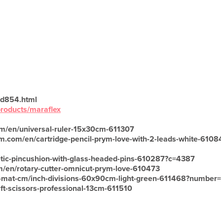
4hd854.html
products/maraflex
om/en/universal-ruler-15x30cm-611307
ym.com/en/cartridge-pencil-prym-love-with-2-leads-white-6108
etic-pincushion-with-glass-headed-pins-610287?c=4387
om/en/rotary-cutter-omnicut-prym-love-610473
ing-mat-cm/inch-divisions-60x90cm-light-green-611468?numbe
aft-scissors-professional-13cm-611510