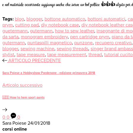
e nel materiale occorrente aggiungo anche che serve un bel pollice 👍👍👍 alzato pe
Tags:
blog
,
blogger
,
bottone automatico
,
bottoni automatici
,
ca
prym
,
cutting pad
,
diy notebook case
,
diy notebook leather cas
guetermann
,
gutermann
,
how to sew leather
,
insegnante di mo
da sarta
,
monogram embroidery
,
pen cartridge prym
,
piano da t
gutermann
,
puntaspilli magnetico
,
punzone
,
recupero creativo
blogger
,
sewing machine
,
sewing threads
,
singer brand ambass
stylist
,
tape measure
,
tape measurement
,
thread
,
tutorial cucit
ARTICOLO PRECEDENTE
Sara Poiese a Hobbyshow Pordenone - edizione primavera 2018
Articolo successivo
🇺🇸 How to hem sport pants
0
0
0
Sara Poiese
24/01/2018
corsi online