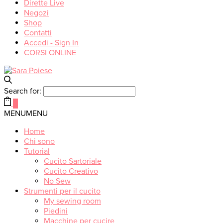
Dirette Live
Negozi
Shop
Contatti
Accedi - Sign In
CORSI ONLINE
Search for:
0
MENU
MENU
Home
Chi sono
Tutorial
Cucito Sartoriale
Cucito Creativo
No Sew
Strumenti per il cucito
My sewing room
Piedini
Macchine per cucire