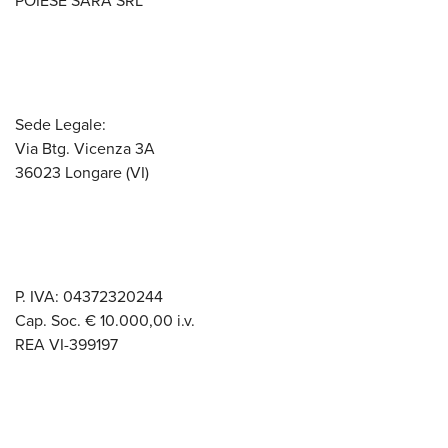
POIESE SARA SRL
Sede Legale:
Via Btg. Vicenza 3A
36023 Longare (VI)
P. IVA: 04372320244
Cap. Soc. € 10.000,00 i.v.
REA VI-399197