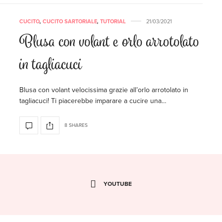
CUCITO
,
CUCITO SARTORIALE
,
TUTORIAL
21/03/2021
Blusa con volant e orlo arrotolato
in tagliacuci
Blusa con volant velocissima grazie all’orlo arrotolato in
tagliacuci! Ti piacerebbe imparare a cucire una…
8 SHARES
YOUTUBE