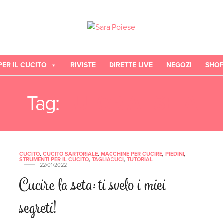
PER IL CUCITO
RIVISTE
DIRETTE LIVE
NEGOZI
SHO
Tag:
TUTORIAL SETA
CUCITO
,
CUCITO SARTORIALE
,
MACCHINE PER CUCIRE
,
PIEDINI
,
STRUMENTI PER IL CUCITO
,
TAGLIACUCI
,
TUTORIAL
22/01/2022
Cucire la seta: ti svelo i miei
segreti!