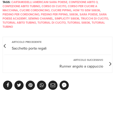
TAGS:
CARTAMODELLI AMERICANI SARA POIESE
,
CONFEZIONE ABITO 3
,
CONFEZIONE ABITO TUBINO
,
CORSO DI CUCITO
,
CORSO PER CUCIRE A
MACCHINA
,
CUCIRE CORDONCINO
,
CUCIRE PIPING
,
HOW TO SEW S8836
,
PIEDINO PER CORDONCINO
,
PIEDINO PER PIPING
,
S8836
,
SARA POIESE
,
SARA
POIESE ACADEMY
,
SEWING CHANNEL
,
SIMPLICITY S8836
,
TRUCCHI DI CUCITO
,
TUTORIAL ABITO TUBINO
,
TUTORIAL DI CUCITO
,
TUTORIAL S8836
,
TUTORIAL
TUBINO
ARTICOLO PRECEDENTE
Sacchetto porta regali
ARTICOLO SUCCESSIVO
Runner angolo a cappuccio