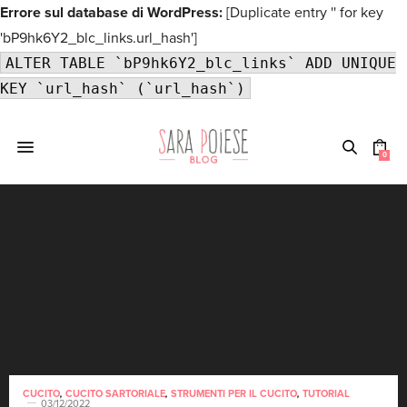
Errore sul database di WordPress:
[Duplicate entry '' for key
'bP9hk6Y2_blc_links.url_hash']
ALTER TABLE `bP9hk6Y2_blc_links` ADD UNIQUE
KEY `url_hash` (`url_hash`)
0
CUCITO
,
CUCITO SARTORIALE
,
STRUMENTI PER IL CUCITO
,
TUTORIAL
03/12/2022