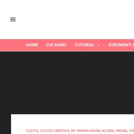
HOME
CHI SONO
TUTORIAL
STRUMENTI 
CUCITO
,
CUCITO CREATIVO
,
MY SEWING ROOM
,
NO SEW
,
PIEDINI
,
ST