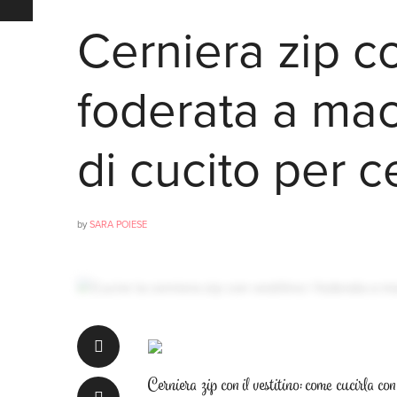
Cerniera zip co
foderata a mac
di cucito per c
by
SARA POIESE
Cerniera zip con il vestitino: come cucirla co