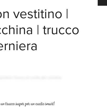
n vestitino |
china | trucco
erniera
n un trucco super per un cucito smart!