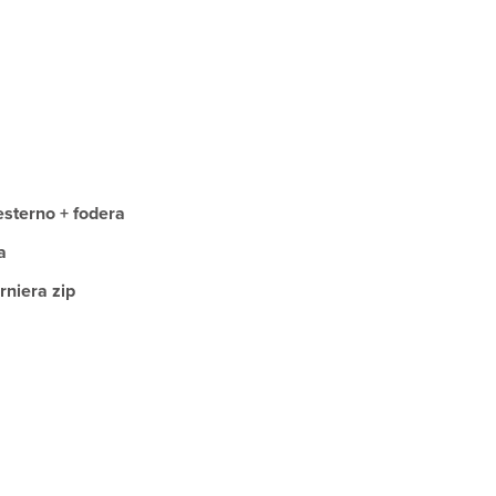
 esterno + fodera
a
rniera zip