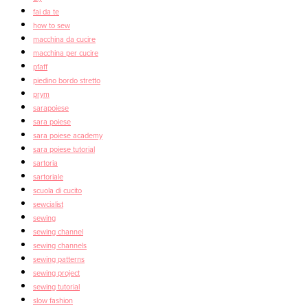
fai da te
how to sew
macchina da cucire
macchina per cucire
pfaff
piedino bordo stretto
prym
sarapoiese
sara poiese
sara poiese academy
sara poiese tutorial
sartoria
sartoriale
scuola di cucito
sewcialist
sewing
sewing channel
sewing channels
sewing patterns
sewing project
sewing tutorial
slow fashion