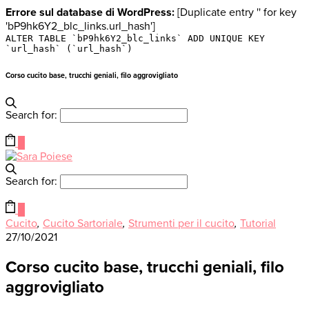
Errore sul database di WordPress:
[Duplicate entry '' for key
'bP9hk6Y2_blc_links.url_hash']
ALTER TABLE `bP9hk6Y2_blc_links` ADD UNIQUE KEY
`url_hash` (`url_hash`)
Corso cucito base, trucchi geniali, filo aggrovigliato
Search for:
0
Search for:
0
Cucito
,
Cucito Sartoriale
,
Strumenti per il cucito
,
Tutorial
27/10/2021
Corso cucito base, trucchi geniali, filo
aggrovigliato