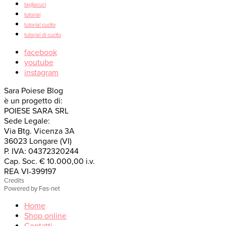
tagliacuci
tutorial
tutorial cucito
tutorial di cucito
facebook
youtube
instagram
Sara Poiese Blog
è un progetto di:
POIESE SARA SRL
Sede Legale:
Via Btg. Vicenza 3A
36023 Longare (VI)
P. IVA: 04372320244
Cap. Soc. € 10.000,00 i.v.
REA VI-399197
Credits
Powered by Fas-net
Home
Shop online