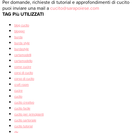
Per domande, richieste di tutorial e approfondimenti di cucito
puoi inviare una mail a
cucito@sarapoiese.com
TAG Più UTILIZZATI
blog cucito
blogger
burda
burda style
burdastyle
cartamodelli
cartamodello
come cucire
corsi di cucito
corso di cucito
craft room
cucire
cucito
cucito creativo
cucito facile
cucito per principianti
cucito sartoriale
cucito tutorial
diy