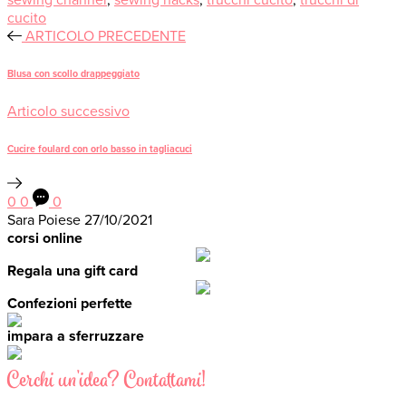
sewing channel
,
sewing hacks
,
trucchi cucito
,
trucchi di
cucito
ARTICOLO PRECEDENTE
Blusa con scollo drappeggiato
Articolo successivo
Cucire foulard con orlo basso in tagliacuci
0
0
0
Sara Poiese
27/10/2021
corsi online
Regala una gift card
Confezioni perfette
impara a sferruzzare
Cerchi un'idea? Contattami!