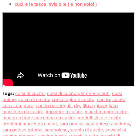
cucire la tasca invisibile ( e non solo! )
Tags:
corsi di cucito
,
corsi di cucito per principianti
,
corsi
online
,
corso di cucito
,
corso taglio e cucito
,
cucito
,
cucito
cosa comprare
,
cucito per negati
,
diy
,
filo aggrovigliato
macchina da cucire
,
imparare a cucire
,
macchina per cucire
,
manutenzione macchina da cucire
,
modellistica e cucito
,
problemi macchina cucire
,
sara poiese
,
sara poiese academy
,
sara poiese tutorial
,
sarapoiese
,
scuola di cucito
,
sewcialist
,