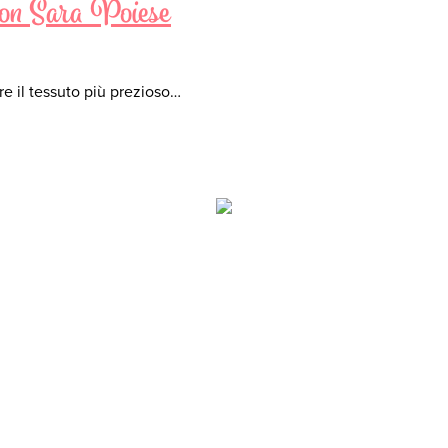
a con Sara Poiese
are il tessuto più prezioso…