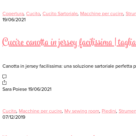
Copertura
,
Cucito
,
Cucito Sartoriale
,
Macchine per cucire
,
Strum
19/06/2021
Cucire canotta in jersey facilissima | tagl
Canotta in jersey facilissima: una soluzione sartoriale perfett
Sara Poiese
19/06/2021
Cucito
,
Macchine per cucire
,
My sewing room
,
Piedini
,
Strument
07/12/2019