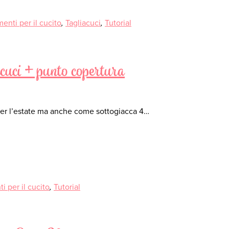
enti per il cucito
,
Tagliacuci
,
Tutorial
iacuci + punto copertura
a per l’estate ma anche come sottogiacca 4…
i per il cucito
,
Tutorial