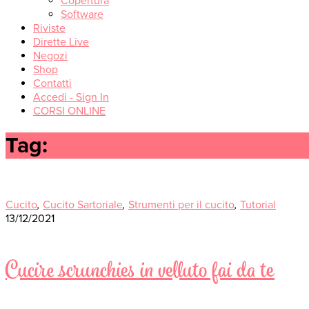
Copertura
Software
Riviste
Dirette Live
Negozi
Shop
Contatti
Accedi - Sign In
CORSI ONLINE
Tag:
rotary cutter prym
Cucito
,
Cucito Sartoriale
,
Strumenti per il cucito
,
Tutorial
13/12/2021
Cucire scrunchies in velluto fai da te