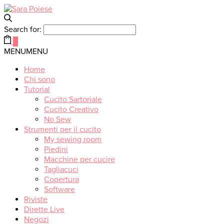
Search for:
0
MENU
MENU
Home
Chi sono
Tutorial
Cucito Sartoriale
Cucito Creativo
No Sew
Strumenti per il cucito
My sewing room
Piedini
Macchine per cucire
Tagliacuci
Copertura
Software
Riviste
Dirette Live
Negozi