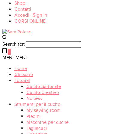
Shop
Contatti
Accedi - Sign In
CORSI ONLINE
Search for:
0
MENU
MENU
Home
Chi sono
Tutorial
Cucito Sartoriale
Cucito Creativo
No Sew
Strumenti per il cucito
My sewing room
Piedini
Macchine per cucire
Tagliacuci