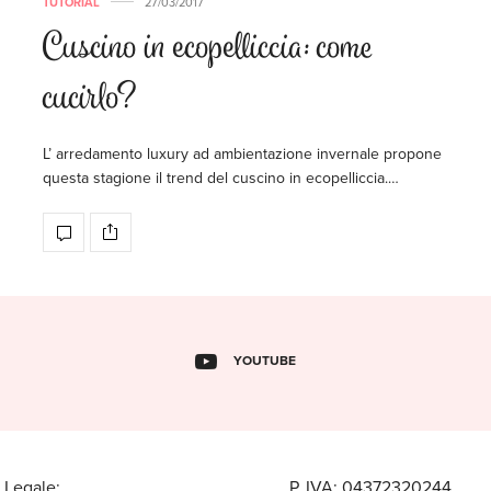
TUTORIAL
27/03/2017
Cuscino in ecopelliccia: come
cucirlo?
L’ arredamento luxury ad ambientazione invernale propone
questa stagione il trend del cuscino in ecopelliccia.…
YOUTUBE
 Legale:
P. IVA: 04372320244