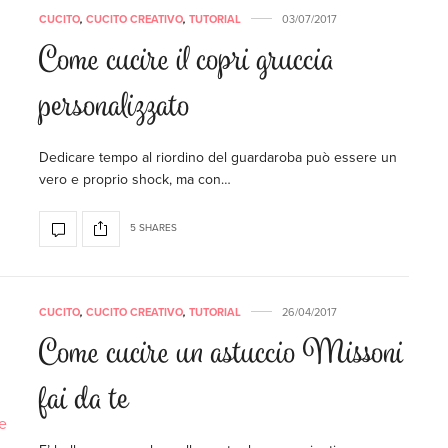
CUCITO
,
CUCITO CREATIVO
,
TUTORIAL
03/07/2017
Come cucire il copri gruccia
personalizzato
Dedicare tempo al riordino del guardaroba può essere un
vero e proprio shock, ma con…
5 SHARES
CUCITO
,
CUCITO CREATIVO
,
TUTORIAL
26/04/2017
Come cucire un astuccio Missoni
fai da te