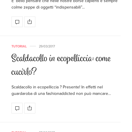
E’ bello pensare che nelle nostre borse capienti e sempre
colme zeppe di oggetti “indispensabili”…
TUTORIAL
29/03/2017
Scaldacollo in ecopelliccia: come
cucirlo?
Scaldacollo in ecopelliccia ? Presente! In effetti nel
guardaroba di una fashionaddicted non può mancare…