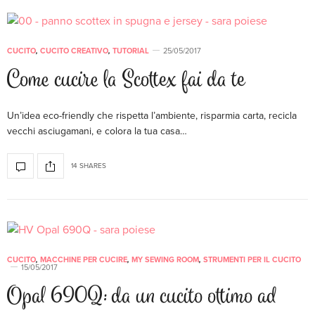
CUCITO
,
CUCITO CREATIVO
,
TUTORIAL
25/05/2017
Come cucire la Scottex fai da te
Un’idea eco-friendly che rispetta l’ambiente, risparmia carta, recicla
vecchi asciugamani, e colora la tua casa…
14 SHARES
CUCITO
,
MACCHINE PER CUCIRE
,
MY SEWING ROOM
,
STRUMENTI PER IL CUCITO
15/05/2017
Opal 690Q: da un cucito ottimo ad