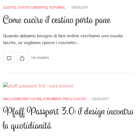
CUCITO
,
CUCITO CREATIVO
,
TUTORIAL
08/05/2017
Come cucire il cestino porta pane
Quando abbiamo bisogno di fare ordine cerchiamo uno svuota
tasche, se vogliamo riporre i cosmetici…
1.0K SHARES
MACCHINE PER CUCIRE
,
STRUMENTI PER IL CUCITO
03/05/2017
Pfaff Passport 3.0: il design incontra
la quotidianità